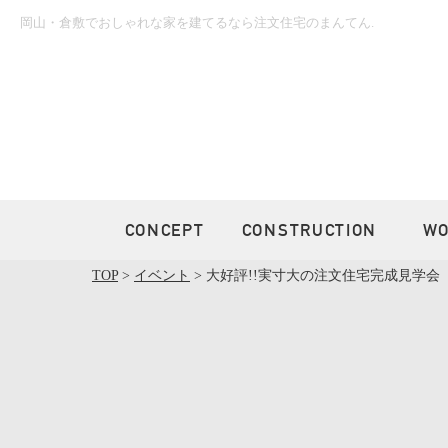
岡山・倉敷でおしゃれな家を建てるなら注文住宅のまんてん.
CONCEPT
CONSTRUCTION
W
TOP
>
イベント
>
大好評!!実寸大の注文住宅完成見学会