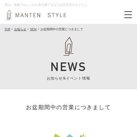
岡山・倉敷でおしゃれな家を建てるなら注文住宅のまんてん.
toggl
navig
TOP
>
お知らせ
>
NEW
>
お盆期間中の営業につきまして
NEWS
お知らせ&イベント情報
お盆期間中の営業につきまして