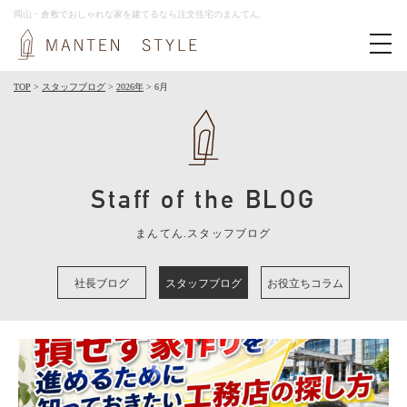
岡山・倉敷でおしゃれな家を建てるなら注文住宅のまんてん.
toggl
navig
TOP
>
スタッフブログ
>
2026年
>
6月
Staff of the BLOG
まんてん.スタッフブログ
社長ブログ
スタッフブログ
お役立ちコラム