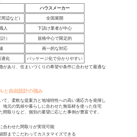
ハウスメーカー
駅周辺など）
全国展開
職人
下請け業者が中心
設計）
規格中心で限定的
速
画一的な対応
最適化
パッケージ化で分かりやすい
徴があり、住まいづくりの希望や条件に合わせて最適な
ルと自由設計の強み
いて、柔軟な提案力と地域特性への高い適応力を発揮し
、地元の気候や暮らしに合わせた無垢材を使った住宅
た間取りなど、個別の要望に応じた事例が豊富です。
に合わせた間取りが実現可能
細部までこだわってカスタマイズできる