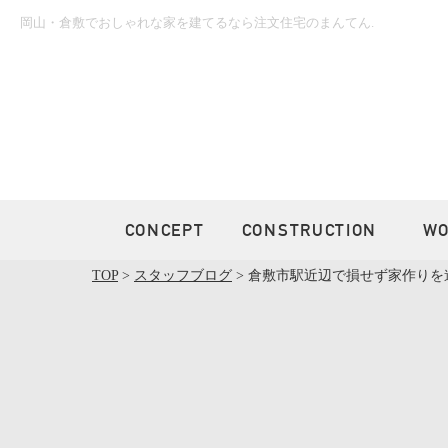
岡山・倉敷でおしゃれな家を建てるなら注文住宅のまんてん.
CONCEPT
CONSTRUCTION
W
TOP
>
スタッフブログ
>
倉敷市駅近辺で損せず家作りを