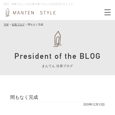
岡山・倉敷でおしゃれな家を建てるなら注文住宅のまんてん.
toggl
navig
TOP
>
社長ブログ
>
間もなく完成
President of the BLOG
まんてん.社長ブログ
間もなく完成
2020年12月13日