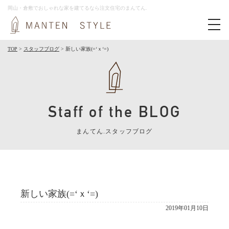
岡山・倉敷でおしゃれな家を建てるなら注文住宅のまんてん.
toggl
navig
TOP
>
スタッフブログ
>
新しい家族(=‘ｘ‘=)
Staff of the BLOG
まんてん.スタッフブログ
新しい家族(=‘ｘ‘=)
2019年01月10日