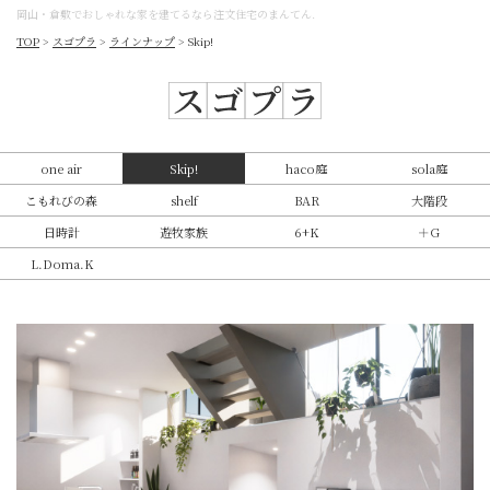
岡山・倉敷でおしゃれな家を建てるなら注文住宅のまんてん.
TOP
>
スゴプラ
>
ラインナップ
>
Skip!
one air
Skip!
haco庭
sola庭
こもれびの森
shelf
BAR
大階段
日時計
遊牧家族
6+K
＋G
L.Doma.K